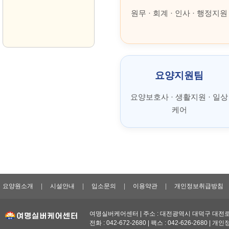
042-672-2680
원무 · 회계 · 인사 · 행정지원
상담시간(오전 09:30~ 오후05:30)
요양지원팀
요양보호사 · 생활지원 · 일상
케어
요양원소개
|
시설안내
|
입소문의
|
이용약관
|
개인정보취급방침
여명실버케어센터 | 주소 : 대전광역시 대덕구 대전로1
전화 : 042-672-2680 | 팩스 : 042-626-2680 | 