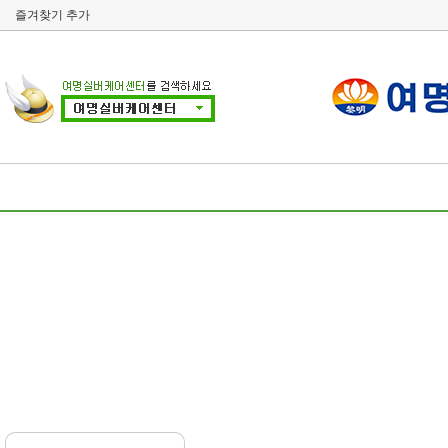
즐겨찾기 추가
요양원소개
시설안내
이용안
인사말
요양원 둘러보기
대상 및 절차
시설현황
층별 시설안내
입/퇴소 안내
찾아오시는 길
주요프로그램
후원안내
사이트이용약관
자원봉사안내
개인정보취급방침