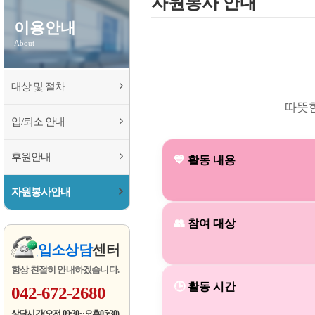
자원봉사 안내
이용안내
About
대상 및 절차
따뜻
입/퇴소 안내
후원안내
💙
활동 내용
자원봉사안내
👥
참여 대상
입소상담
센터
항상 친절히 안내하겠습니다.
🕒
활동 시간
042-672-2680
상담시간(오전 09:30~ 오후05:30)